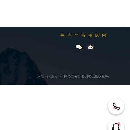
关注广西摄影网
0771-4871646
桂公网安备45010502000660号