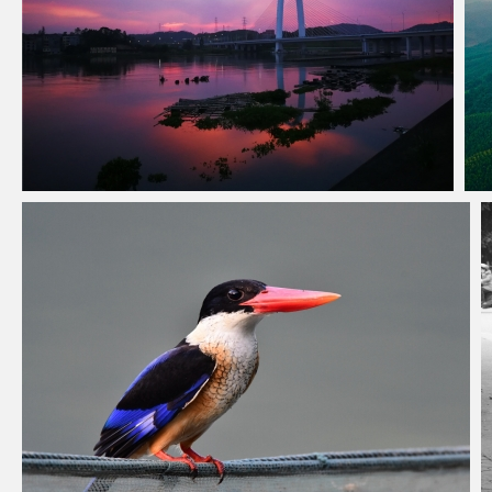
防港针鱼岭大桥
春山如笑
2023拍鸟23集，南宁郊外发现两种非常珍稀、
漂亮的好鸟。