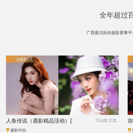
全年超过百
广西最活跃的摄影赛事平
已报名0人
人鱼传说（遇影精品活动）[
弥
江山悦 江边
摄影外拍