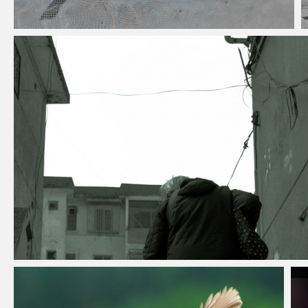
zhu5588
归家
蒙雍斌