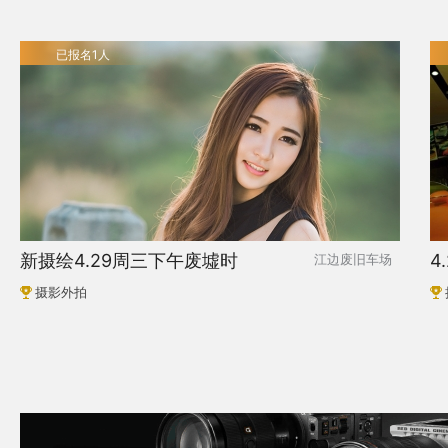
已报名1人
新摄绘4.29周三下午废墟时
4
江边废旧车场
摄影外拍