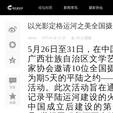
论坛社区
新闻资讯
摄影协会
以光影定格运河之美全国摄
admin
2025-6-28 12:29
281人围观
5月26日至31日，
广西壮族自治区文学
家协会邀请10位全国
为期5天的平陆之约—
活动。此次活动旨在
回复
记录平陆运河建设的
收藏
中国成立后建设的第