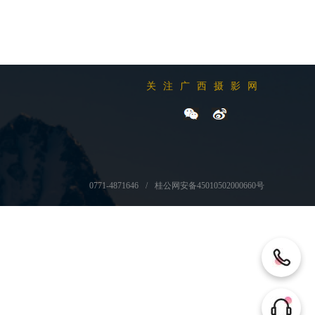
关注广西摄影网
0771-4871646
桂公网安备45010502000660号