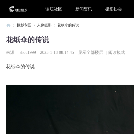
论坛社区
新闻资讯
摄影协会
摄影专区
人像摄影
花纸伞的传说
花纸伞的传说
广
›
›
›
来源:
shou1999
2025-1-18 08:14:45
显示全部楼层
|
阅读模式
花纸伞的传说
西